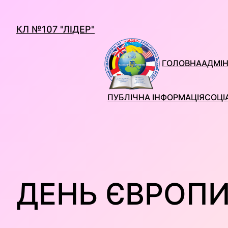
Перейти
до
КЛ №107 "ЛІДЕР"
вмісту
ГОЛОВНА
АДМІН
ПУБЛІЧНА ІНФОРМАЦІЯ
СОЦІ
ДЕНЬ ЄВРОП