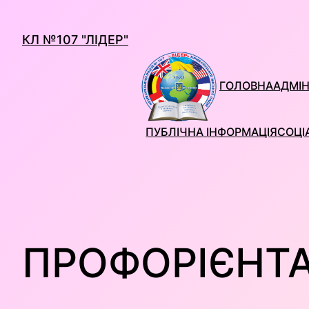
Перейти
до
КЛ №107 "ЛІДЕР"
вмісту
ГОЛОВНА
АДМІН
ПУБЛІЧНА ІНФОРМАЦІЯ
СОЦІ
ПРОФОРІЄНТА