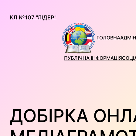
Перейти
до
КЛ №107 "ЛІДЕР"
вмісту
ГОЛОВНА
АДМІН
ПУБЛІЧНА ІНФОРМАЦІЯ
СОЦІ
ДОБІРКА ОНЛ