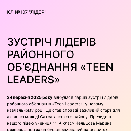
Перейти
до
КЛ №107 "ЛІДЕР"
вмісту
ЗУСТРІЧ ЛІДЕРІВ
РАЙОННОГО
ОБ’ЄДНАННЯ «TEEN
LEADERS»
24 вересня 2025 року
відбулася перша зустріч лідерів
районного об’єднання «Teen Leaders» у новому
навчальному році. Це став справді важливий старт для
активної молоді Саксаганського району. Президент
нашого ліцею учениця 11-А класу Чельцова Марина
розповіла, що захід був спрямований на розвиток