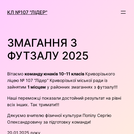
Перейти
до
КЛ №107 "ЛІДЕР"
вмісту
ЗМАГАННЯ З
ФУТЗАЛУ 2025
Вітаємо
команду юнаків 10-11 класів
Криворізького
ліцею № 107 “Лідер” Криворізької міської ради із
зайнятим
1 місцем
у районних змаганнях з футзалу!!!
Наші переможці показали достойний результат на рівні
всіх інших. Так тримати!!!
Дякуємо вчителю фізичної культури Попілу Сергію
Олександровичу за підготовку команди!
20.01.2025 року