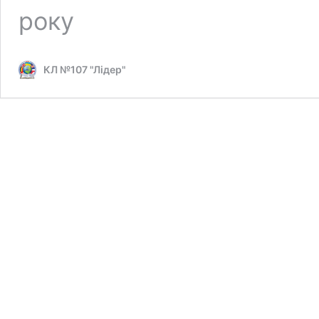
року
КЛ №107 "Лідер"