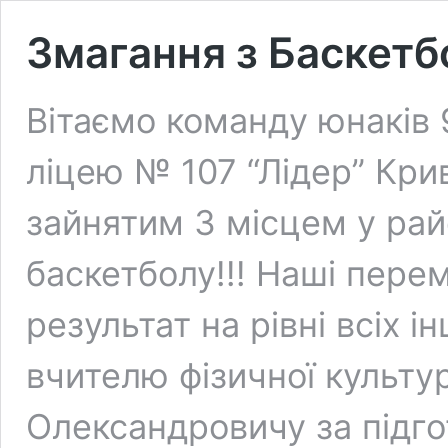
Змагання з Баскетб
Вітаємо команду юнаків 
ліцею № 107 “Лідер” Крив
зайнятим 3 місцем у рай
баскетболу!!! Наші пере
результат на рівні всіх і
вчителю фізичної культу
Олександровичу за підго