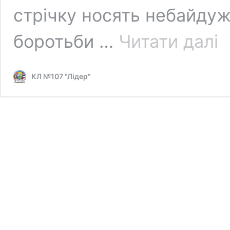
стрічку носять небайдуж
#П
боротьби …
Читати далі
КЛ №107 "Лідер"