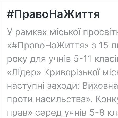
#ПравоНаЖиття
У рамках міської просві
«#ПравоНаЖиття» з 15 л
року для учнів 5-11 клас
«Лідер» Криворізької міс
наступні заходи: Виховн
проти насильства». Конк
прав» серед учнів 5-8 к