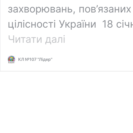
захворювань, пов’язаних 
цілісності України 18 сі
Відкриття
Читати далі
меморіальної
дошки
КЛ №107 "Лідер"