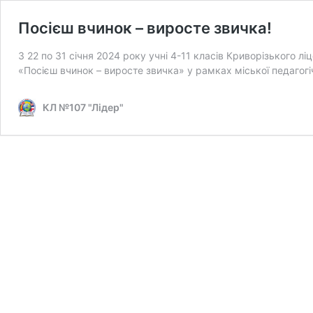
Посієш вчинок – виросте звичка!
З 22 по 31 січня 2024 року учні 4-11 класів Криворізького 
«Посієш вчинок – виросте звичка» у рамках міської педагогі
КЛ №107 "Лідер"