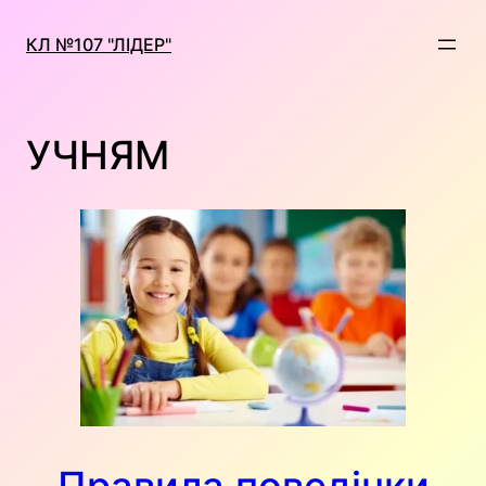
Перейти
до
КЛ №107 "ЛІДЕР"
вмісту
УЧНЯМ
Правила поведінки