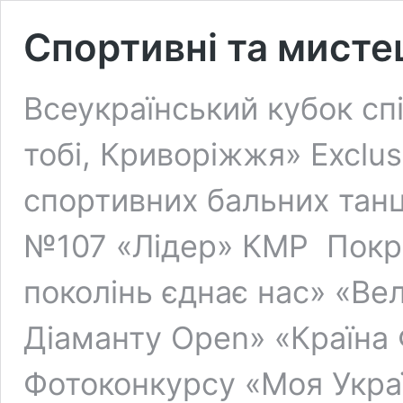
Спортивні та мисте
Всеукраїнський кубок сп
тобі, Криворіжжя» Exclusi
спортивних бальних танц
№107 «Лідер» КМР Покро
поколінь єднає нас» «Ве
Діаманту Open» «Країна 
Фотоконкурсу «Моя Украї