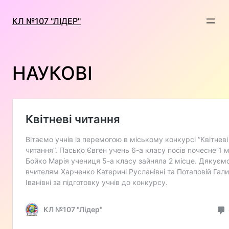
Перейти
до
КЛ №107 "ЛІДЕР"
вмісту
НАУКОВІ